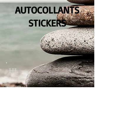
AUTOCOLLANTS
STICKERS
HI
©
2008-2021
Tous droits réservés
ICOMM
16C IMPASSE DE LA TONNELLERIE
63119 CHATEAUGAY
FRANCE
Tél.
09 73 66 45 22
Mobile :
06 64 36 26 23