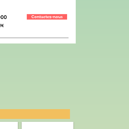
000
Contactez-nous
59€
ARS"