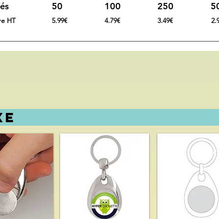
és
50
100
250
5
ire HT
5.99€
4.79€
3.49€
2.
ELE DE