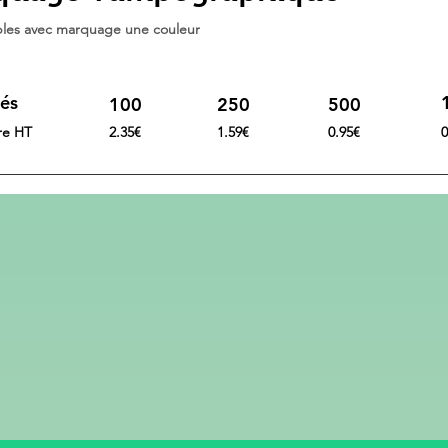
lables avec marquage une couleur
és
100
250
500
ire HT
2.35€
1.59€
0.95€
0