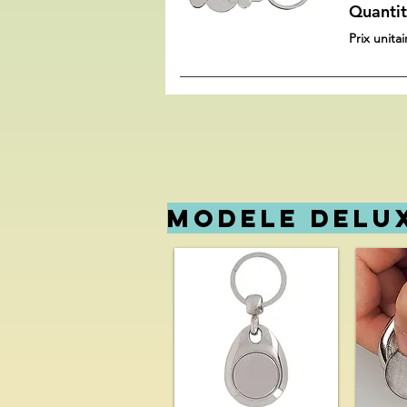
Quantit
Prix unita
MOD