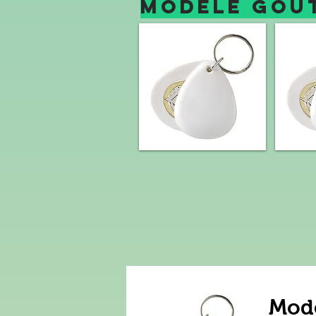
MOD
Modè