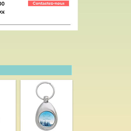
00
Contactez-nous
90€
LUXE