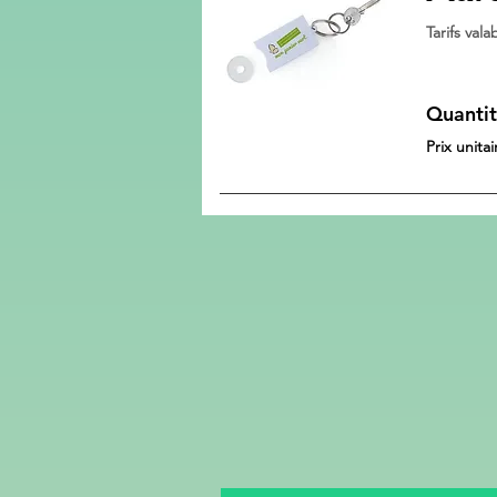
Tarifs va
Quantit
Prix unita