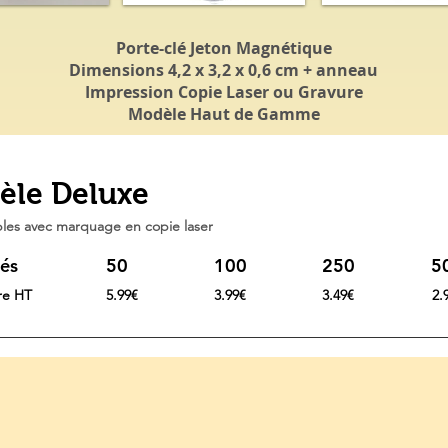
Porte-clé Jeton Magnétique
Dimensions 4,2 x 3,2 x 0,6 cm + anneau
Impression Copie Laser ou Gravure
Modèle Haut de Gamme
èle Deluxe
ables avec marquage en copie laser
és
50
100
250
5
ire HT
5.99€
3.99€
3.49€
2.