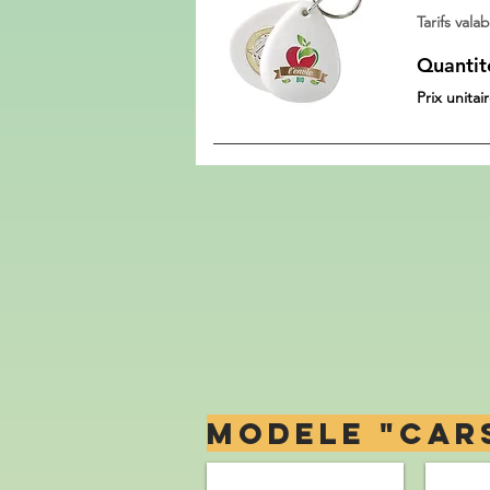
Tarifs val
Quantit
Prix unitai
MOD