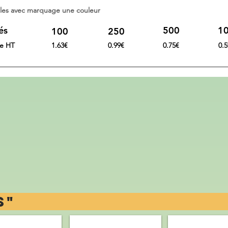
ables avec marquage une couleur
és
500
1
100
250
re HT
1.63€
0.99€
0.75€
0.
ELE "C